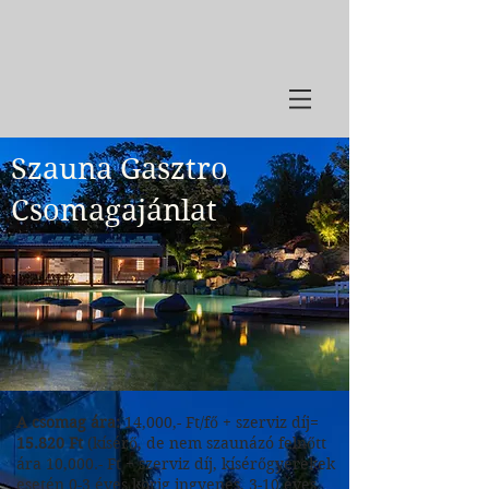
Szauna Gasztro
Csomagajánlat
A csomag ára:
14,0
00,- Ft/fő + szerviz díj=
15.820 Ft
(kísérő, de nem szaunázó felnőtt
ára 10,000.- Ft + szerviz díj, kísérőgyerekek
esetén 0-3 éves korig ingyenes, 3-10 éves