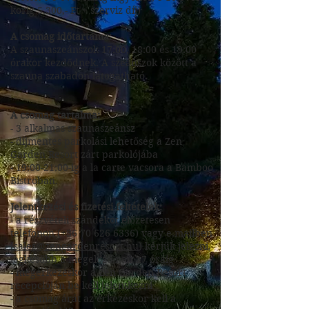
korig 5,300,- Ft + szerviz díj)
A csomag időtartama:
A szaunaszeánszok 17:00, 18:00 és 19:00
órakor kezdődnek. A szeánszok között a
szauna szabadon látogatható.
A csomag tartalma:
- 3 alkalmas szaunaszeánsz
- díjmentes parkolási lehetőség a Zen
Garden Resort zárt parkolójába
- 19:00-21:00-ig a la carte vacsora a Bamboo
Bistroban.
Jelentkezési és fizetési feltételek:
- a részvételi szándékot előzetesen
telefonon (+36
70 626 6336)
vagy e.mailben
(
sales@zengardenresort.hu
) kérjük jelezni,
legkésőbb a megelőző nap 17 óráig
- megérkezéskor a Zen Garden Resort
recepcióján be kell jelentkezni
- a csomag árát az érkezéskor kell a