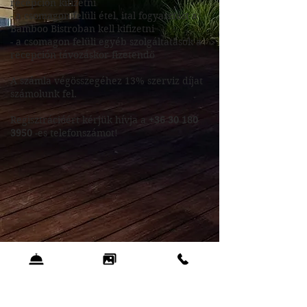
recepción kifizetni
- a csomagon felüli étel, ital fogyasztást a
Bamboo Bistroban kell kifizetni
- a csomagon felüli egyéb szolgáltatások a
recepción távozáskor fizetendő
A számla végösszegéhez 13% szerviz díjat
számolunk fel.
Regisztrációért kérjük hívja a
+36 30 180
3950
-es telefonszámot!
Zen Garden Resort Kft.
8251 Zánka, Vérkúti út 120.