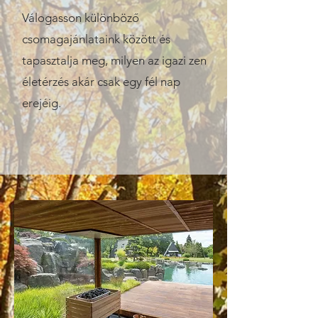
Válogasson különböző
csomagajánlataink között és
tapasztalja meg, milyen az igazi zen
életérzés akár csak egy fél nap
erejéig.