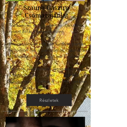
Szauna Gasztro
Csomagajánlat
Töltsön el egy kellemes délutánt a
resort ősfás környezetében.
Kapcsolódjon ki a zen fürdőtó partján,
töltődjön fel a panorámás szaunában
és frissüljön fel a SASA bár kínálatával.
Az este elérkeztével látogasson el az
éttermünkbe, ahol garantáltan
különleges kulináris élményekben
lehet része!
Részletek