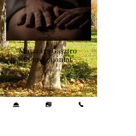
Masszázs Gasztro
Csomagajánlat
Válasszon a resort széleskörű
masszázsajánlatai közül.
Ezt követően hűsöljön a zen tó frissítő
vízében, élvezze a Zen Garden egyéb
szolgáltatásait.
Ebédeljen a Bamboo Bistro gyönyörű
panorámás teraszán.