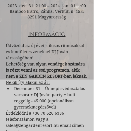
2023. dec. 31. 21:00 – 2024. jan. 01. 1:00
Bamboo Bistro, Zánka, Vérkúti u. 152,
8251 Magyarország
Információ
Üdvözöld az új évet stílusos ritmusokkal 
és lendületes zenékkel DJ Jován 
társaságában!
Lehetőség van olyan vendégek számára 
is részt venni az esti programon, akik 
nem a ZEN GARDEN RESORT-ban laknak.
Nekik így alakul az ár:
December 31. - Ünnepi svédasztalos 
vacsora + DJ Jován party + buli 
reggelig - 45.000 (opcionálisan 
gyermekmegőrzővel)
Érdeklődni a +36 70 626 6336 
telefonszámon vagy a 
sales@zengardenresort.hu email címen 