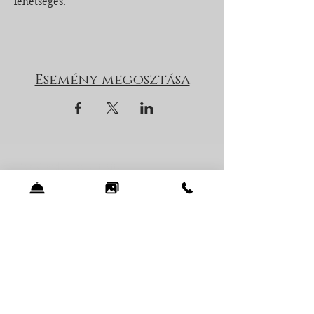
lehetséges.
Esemény megosztása
Zen Garden Resort Kft.
8251 Zánka, Vérkúti út 120.
Recepció telefonszáma:
+36 70 626 6336
E-mail:
sales@zengardenresort.hu
Iratkozzon fel a hírlevelünkre!