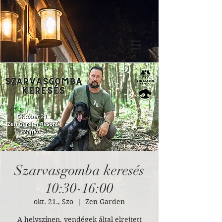
Szarvasgomba keresés
10:30-16:00
okt. 21., Szo
  |  
Zen Garden
A helyszínen, vendégek által elrejtett