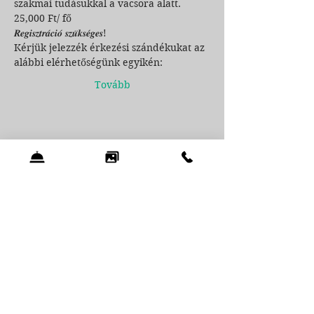
szakmai tudásukkal a vacsora alatt.

25,000 Ft/ fő
𝑹𝒆𝒈𝒊𝒔𝒛𝒕𝒓𝒂́𝒄𝒊𝒐́ 𝒔𝒛𝒖̈𝒌𝒔𝒆́𝒈𝒆𝒔!

Kérjük jelezzék érkezési szándékukat az 
alábbi elérhetőségünk egyikén:
Tovább
Esemény megosztása
Zen Garden Resort Kft.
8251 Zánka, Vérkúti út 120.
Recepció telefonszáma:
+36 70 626 6336
E-mail:
sales@zengardenresort.hu