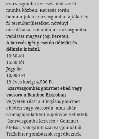
szarvasgomba keresés módszerét 
munka közben. Keresés során 
bemutatjuk a szarvasgomba fajtákat és 
fő termőterületeiket, növényi 
társulásukat valamint a szarvasgomba 
vadászat magyar jogi kereteit.
A keresés igény esetén délelőtt és 
délután is indul.
10:30-tól

15:30-tól
Jegy ár:
10,000 Ft

18 éves korig: 4,500 Ft
 Szarvasgombás gourmet ebéd vagy 
vacsora a Bamboo Bistroban
Vegyetek részt a 4 fogásos gourmet 
ebéden vagy vacsorán, amit akár 
csomagajánlatként is igénybe vehettek!

 Szarvasgomba keresés + Gourmet 
ételsor, válogatott szarvasgombából. 
Triflafater gombászok segédkeznek 