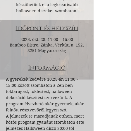
készíthetitek el a legkreatívabb
halloween díszeket szombaton.
Időpont és helyszín
2023. okt. 28. 11:00 – 15:00
Bamboo Bistro, Zánka, Vérkúti u. 152,
8251 Magyarország
Információ
A gyerekek kedvére 10.28-án 11:00 - 
15:00 között szombaton a Zen-ben 
tökfaragást, tökfestést, halloween 
dekoráció készítést szervezünk. A 
program élvezhető akár gyermek, akár 
felnőtt résztvevőről legyen szó.
A jelmezek se maradjanak otthon, mert 
közös program gyanánt szombaton este 
jelmezes Halloween disco 20:00-tól 