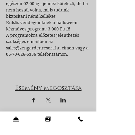
egészen 02.00-ig - jelmez kötelező, de ha 
nem hoztál volna, mi is tudunk 
biztosítani némi kelléket.
Külsős vendégeinknek a halloween 
kézműves program: 3.000 Ft/ fő
A programokra előzetes jelentkezés 
szükséges e-mailben az 
sales@zengardenresort.hu címen vagy a 
06-70-626-6336 telefonszámon.
Esemény megosztása
Zen Garden Resort Kft.
8251 Zánka, Vérkúti út 120.