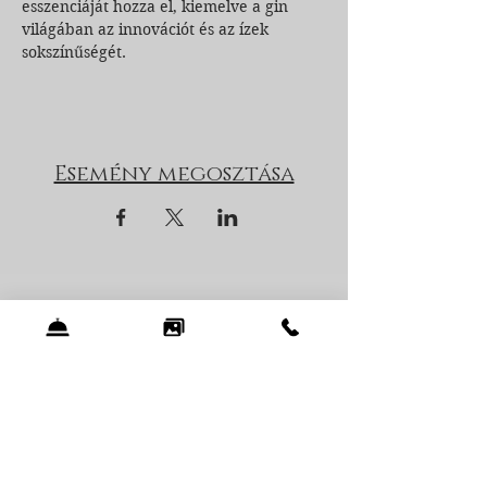
esszenciáját hozza el, kiemelve a gin 
világában az innovációt és az ízek 
sokszínűségét.
Esemény megosztása
Zen Garden Resort Kft.
8251 Zánka, Vérkúti út 120.
Recepció telefonszáma:
+36 70 626 6336
E-mail:
sales@zengardenresort.hu