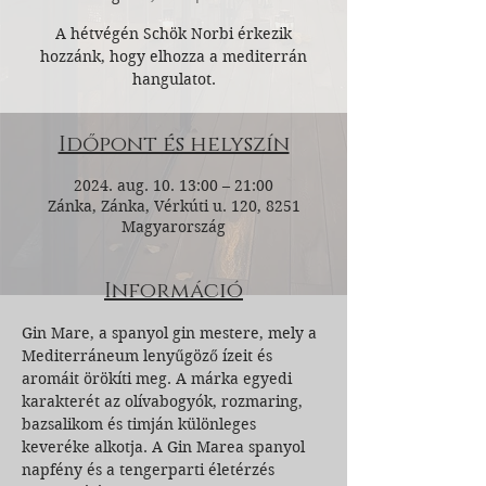
A hétvégén Schök Norbi érkezik
hozzánk, hogy elhozza a mediterrán
hangulatot.
Időpont és helyszín
2024. aug. 10. 13:00 – 21:00
Zánka, Zánka, Vérkúti u. 120, 8251
Magyarország
Információ
Gin Mare, a spanyol gin mestere, mely a 
Mediterráneum lenyűgöző ízeit és 
aromáit örökíti meg. A márka egyedi 
karakterét az olívabogyók, rozmaring, 
bazsalikom és timján különleges 
keveréke alkotja. A Gin Marea spanyol 
napfény és a tengerparti életérzés 