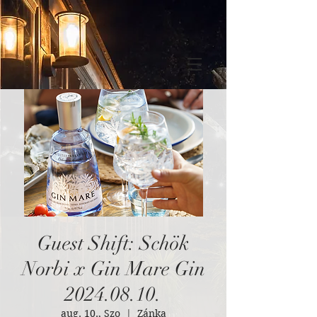
Guest Shift: Schök
Norbi x Gin Mare Gin
2024.08.10.
aug. 10., Szo
  |  
Zánka