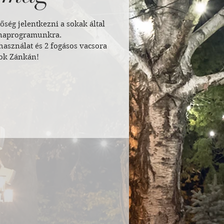
ség jelentkezni a sokak által
unaprogramunkra.
használat és 2 fogásos vacsora
tok Zánkán!