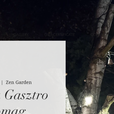
GALLERY
GIFT CERTIFICATE
CONTACT
 |  
Zen Garden
 Gasztro
omag