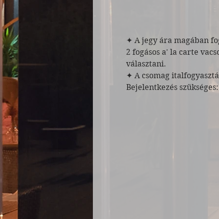
✦ A jegy ára magában fog
2 fogásos a' la carte va
választani.
✦ A csomag italfogyaszt
Bejelentkezés szükséges: