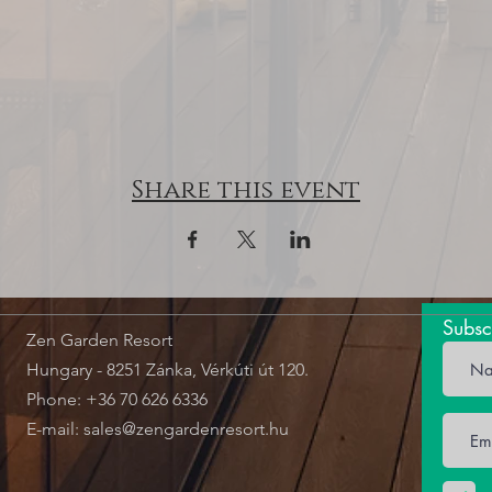
Share this event
Subsc
Zen Garden Resort
Hungary - 8251 Zánka, Vérkúti út 120.
Phone: +36 70 626 6336
E-mail:
sales@zengardenresort.hu